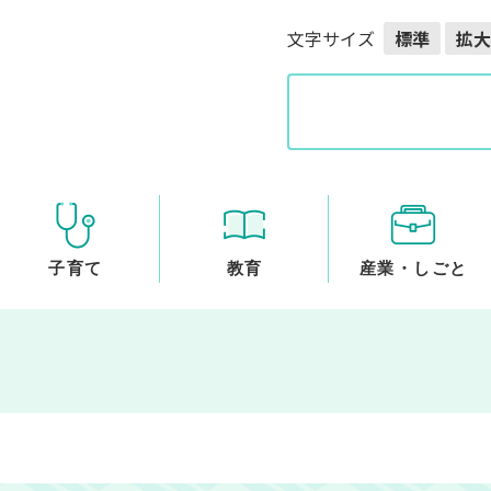
メニューを飛ばして本文へ
文字サイズ
標準
拡大
G
o
o
g
l
e
カ
ス
子育て
教育
産業・しごと
タ
ム
検
索