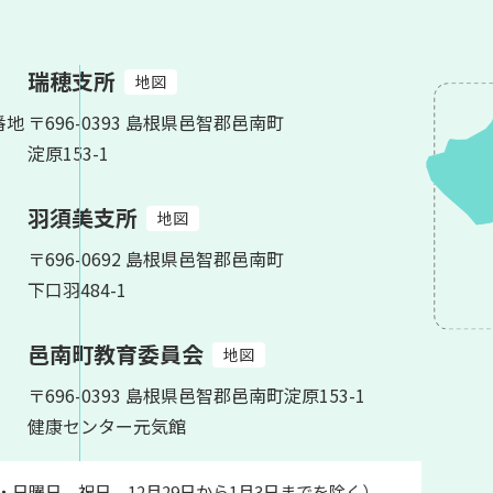
瑞穂支所
地図
番地
〒696-0393 島根県邑智郡邑南町
淀原153-1
羽須美支所
地図
〒696-0692 島根県邑智郡邑南町
下口羽484-1
邑南町教育委員会
地図
〒696-0393 島根県邑智郡邑南町淀原153-1
健康センター元気館
土・日曜日、祝日、12月29日から1月3日までを除く）