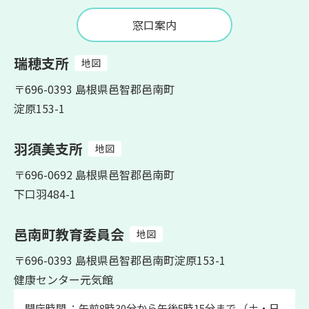
窓口案内
瑞穂支所
地図
〒696-0393 島根県邑智郡邑南町
淀原153-1
羽須美支所
地図
〒696-0692 島根県邑智郡邑南町
下口羽484-1
邑南町教育委員会
地図
〒696-0393 島根県邑智郡邑南町淀原153-1
健康センター元気館
開庁時間 ：午前8時30分から午後5時15分まで （土・日