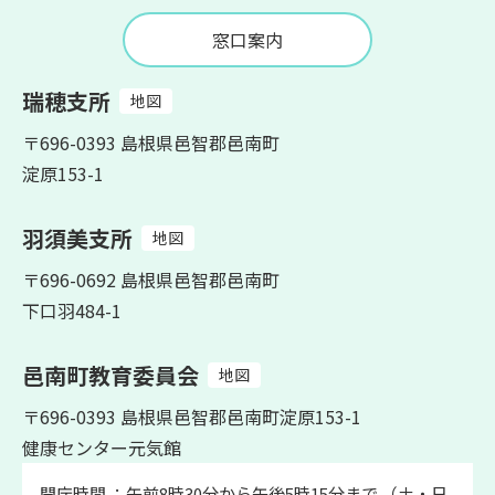
窓口案内
瑞穂支所
地図
〒696-0393 島根県邑智郡邑南町
淀原153-1
羽須美支所
地図
〒696-0692 島根県邑智郡邑南町
下口羽484-1
邑南町教育委員会
地図
〒696-0393 島根県邑智郡邑南町淀原153-1
健康センター元気館
開庁時間 ：午前8時30分から午後5時15分まで （土・日