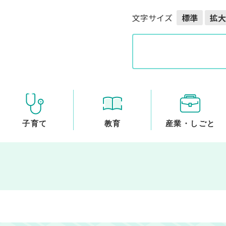
メニューを飛ばして本文へ
文字サイズ
標準
拡大
G
o
o
g
l
e
カ
ス
子育て
教育
産業・しごと
タ
ム
検
索