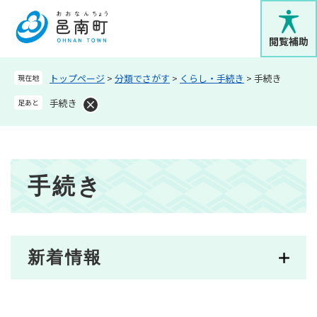
ペ
メニューを飛ばして本文へ
ー
ジ
閲覧補助
の
先
トップページ
>
分類でさがす
>
くらし・手続き
>
手続き
現在地
頭
で
手続き
足あと
す
。
本
手続き
文
新着情報