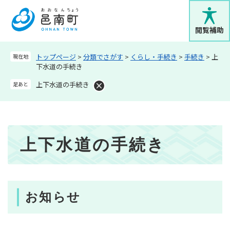
ペ
メニューを飛ばして本文へ
ー
ジ
閲覧補助
の
先
トップページ
>
分類でさがす
>
くらし・手続き
>
手続き
>
上
現在地
頭
下水道の手続き
で
す
上下水道の手続き
足あと
。
本
上下水道の手続き
文
お知らせ