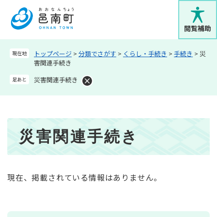
ペ
メニューを飛ばして本文へ
ー
ジ
閲覧補助
の
先
トップページ
>
分類でさがす
>
くらし・手続き
>
手続き
>
災
現在地
頭
害関連手続き
で
す
災害関連手続き
足あと
。
本
災害関連手続き
文
現在、掲載されている情報はありません。