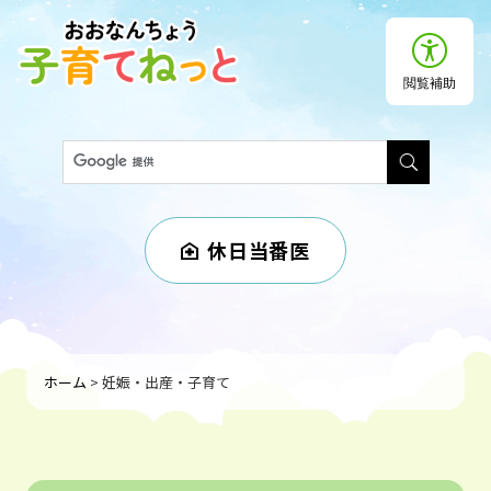
ペ
メニューを飛ばして本文へ
ー
ジ
の
閲覧補助
先
頭
で
G
す
o
。
o
g
l
休日当番医
e
カ
ス
タ
ム
検
ホーム
>
妊娠・出産・子育て
索