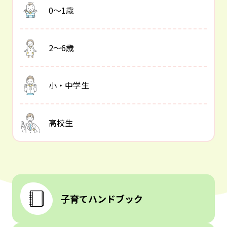
0～1歳
2～6歳
小・中学生
高校生
子育てハンドブック