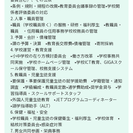
•条例・規則・規程の改廃•教育委員会議事録の管理•学校関
係者評価委員の対応
2. 人事・職員管理
•職員（学校職員除く）の服務・研修・福利厚生 •教職員・
職員 ・任用職員の任用事務学校校務員の管理
3. 予算・会計・債権管理
•課の予算・決算 •教育長交際費•債権管理 •寄附採納
4. 学校運営・教育支援
•小中学校の在り方検討委員会 •働き方改革 •学校事務共
同実施 •学校ホームページ管理 •学校ICT教育、GIGAスク
ール保守管理、校務支援システム
5. 教職員・児童生徒支援
•要保護・準要保護児童生徒の就学援助費 •学籍管理・通知
調査 •学級編成・教職員定数•通学費助成•奨学金貸与 •学
習指導員・スクールサポートスタッフ
•外国人児童生徒教育 •JETプログラムコーディネーター
•語学指導助手（ALT）
6. 保健・福祉・安全
•学校職員・児童生徒の保健衛生・福利厚生 •学校体育 •
結核対策委員会•感染症対策
7. 男女共同参画・栄典事務