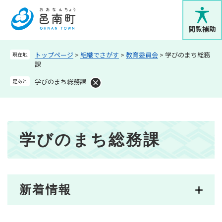
ペ
メニューを飛ばして本文へ
ー
ジ
閲覧補助
の
先
トップページ
>
組織でさがす
>
教育委員会
>
学びのまち総務
現在地
頭
課
で
す
学びのまち総務課
足あと
。
本
学びのまち総務課
文
新着情報