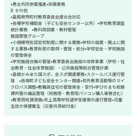
•男女共同参画推進•栄典事務
8. その他
•島根県市町村教育委員会連合会対応
•各種学校補助金（子ども安全センター以外）•学校教育調査
統計業務 •教科用図書・教材管理
施設管理グループ
•小規模特別認定校制度に関する業務•学校の設置・廃止に関
する業務•教育財産の取得・管理・処分•学校安全・学校施設
の管理保全
•学校施設台帳の管理•教育委員会施設の改修事業（学校・社
会教育・社会体育施設）・公共施設等総合管理計画
•島根かみあり国スポ、全スポ関連業務•スクールバス運行管
理 •邑南町子ども安全センター関連•校外教育活動等のマイ
クロバス調整•教職員住宅の管理保全・受付•学びのまち総務
課所管の備品管理（校務用・教育用パソコン購入事務含む）
•教育用地賃貸借•矢上高等学校通学支援便の運行管理•児童
生徒の保健衛生（災害共済給付金）