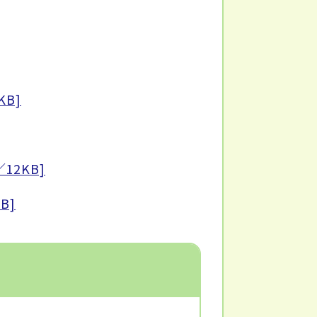
KB]
12KB]
B]