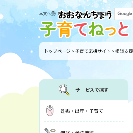
ペ
ー
G
本文へ
Foreign Language
閲覧補助
ジ
o
の
o
先
g
頭
l
で
e
トップページ
>
子育て応援サイト
>
相談支援
す
カ
。
ス
タ
ム
検
サービスで探す
索
妊娠・出産・子育て
健診・予防接種