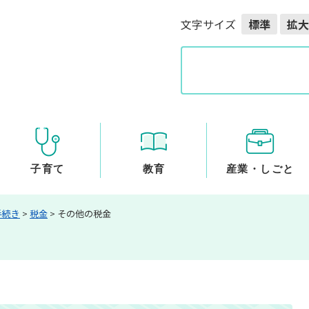
メニューを飛ばして本文へ
文字サイズ
標準
拡大
G
o
o
g
l
e
カ
ス
子育て
教育
産業・しごと
タ
ム
手続き
>
税金
>
その他の税金
検
索