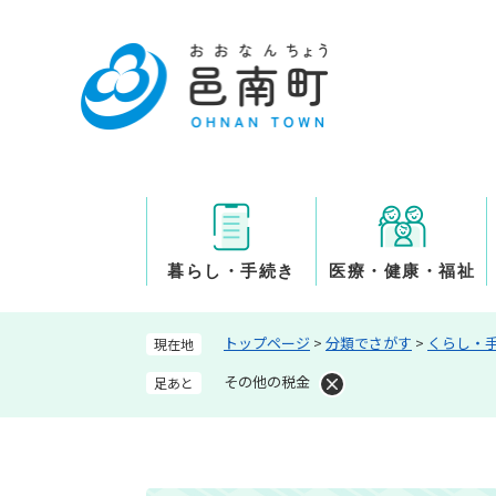
ペ
ー
ジ
の
先
頭
で
す
。
暮らし・手続き
医療・健康・福祉
トップページ
>
分類でさがす
>
くらし・
現在地
その他の税金
足あと