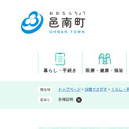
ペ
ー
ジ
の
先
頭
で
す
。
暮らし・手続き
医療・健康・福祉
トップページ
>
分類でさがす
>
くらし・
現在地
各種証明
足あと