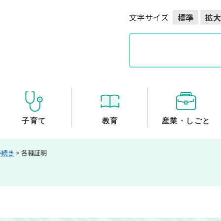
メニューを飛ばして本文へ
文字サイズ
標準
拡大
G
o
o
g
l
e
カ
ス
子育て
教育
産業・しごと
タ
ム
手続き
>
各種証明
検
索