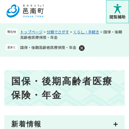
ペ
メニューを飛ばして本文へ
ー
ジ
閲覧補助
の
先
トップページ
>
分類でさがす
>
くらし・手続き
>
国保・後期
現在地
頭
高齢者医療保険・年金
で
す
国保・後期高齢者医療保険・年金
足あと
。
本
国保・後期高齢者医療
文
保険・年金
新着情報