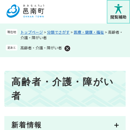
ペ
メニューを飛ばして本文へ
ー
ジ
閲覧補助
の
先
トップページ
>
分類でさがす
>
医療・健康・福祉
>
高齢者・
現在地
頭
介護・障がい者
で
す
高齢者・介護・障がい者
足あと
。
本
高齢者・介護・障がい
文
者
新着情報