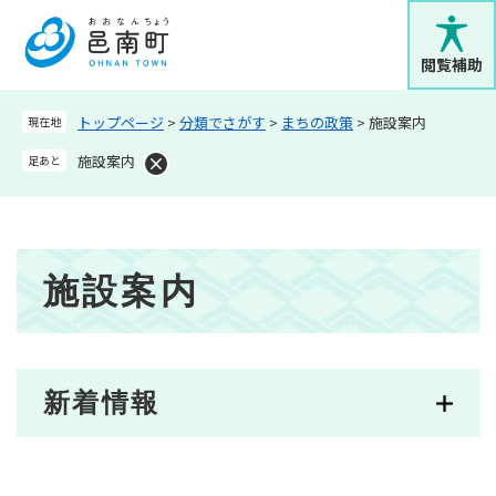
ペ
メニューを飛ばして本文へ
ー
ジ
閲覧補助
の
先
トップページ
>
分類でさがす
>
まちの政策
>
施設案内
現在地
頭
で
施設案内
足あと
す
。
本
施設案内
文
新着情報