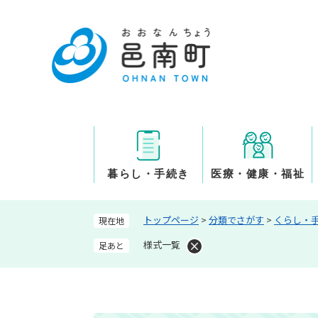
ペ
ー
ジ
の
先
頭
で
す
。
暮らし・手続き
医療・健康・福祉
トップページ
>
分類でさがす
>
くらし・
現在地
様式一覧
足あと