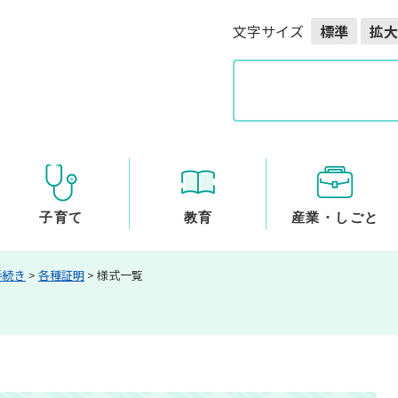
メニューを飛ばして本文へ
文字サイズ
標準
拡大
G
o
o
g
l
e
カ
ス
子育て
教育
産業・しごと
タ
ム
手続き
>
各種証明
>
様式一覧
検
索