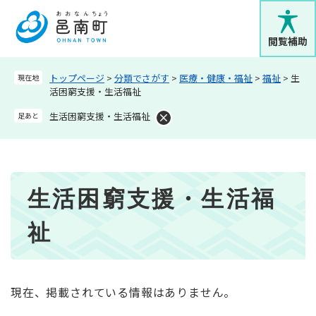
ペ
メニューを飛ばして本文へ
ー
ジ
閲覧補助
の
先
トップページ
>
分類でさがす
>
医療・健康・福祉
>
福祉
>
生
現在地
頭
活困窮支援・生活福祉
で
す
生活困窮支援・生活福祉
足あと
。
本
生活困窮支援・生活福
文
祉
現在、掲載されている情報はありません。