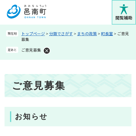
ペ
メニューを飛ばして本文へ
ー
ジ
閲覧補助
の
先
トップページ
>
分類でさがす
>
まちの政策
>
町長室
>
ご意見
現在地
頭
募集
で
す
ご意見募集
足あと
。
本
ご意見募集
文
お知らせ