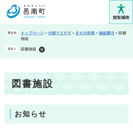
ペ
メニューを飛ばして本文へ
ー
ジ
閲覧補助
の
先
トップページ
>
分類でさがす
>
まちの政策
>
施設案内
>
図書
現在地
頭
施設
で
す
図書施設
足あと
。
本
図書施設
文
お知らせ