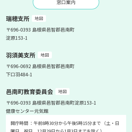
窓口案内
瑞穂支所
地図
〒696-0393 島根県邑智郡邑南町
淀原153-1
羽須美支所
地図
〒696-0692 島根県邑智郡邑南町
下口羽484-1
邑南町教育委員会
地図
〒696-0393 島根県邑智郡邑南町淀原153-1
健康センター元気館
開庁時間 ：午前8時30分から午後5時15分まで （土・日
曜日、祝日、12月29日から1月3日までを除く）