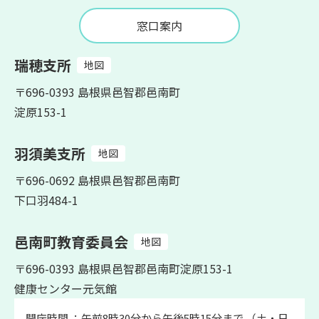
窓口案内
瑞穂支所
地図
〒696-0393 島根県邑智郡邑南町
淀原153-1
羽須美支所
地図
〒696-0692 島根県邑智郡邑南町
下口羽484-1
邑南町教育委員会
地図
〒696-0393 島根県邑智郡邑南町淀原153-1
健康センター元気館
開庁時間 ：午前8時30分から午後5時15分まで （土・日