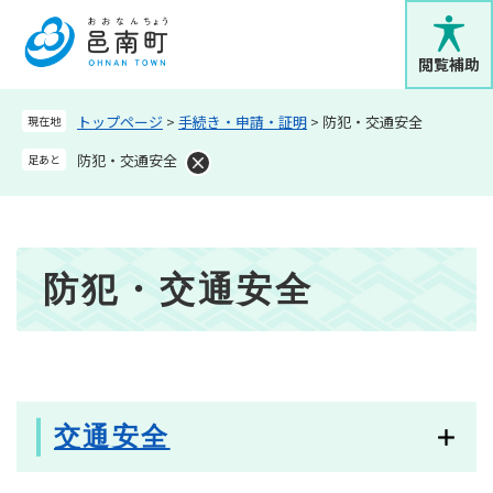
ペ
メニューを飛ばして本文へ
ー
ジ
閲覧補助
の
先
トップページ
>
手続き・申請・証明
>
防犯・交通安全
現在地
頭
で
防犯・交通安全
足あと
す
。
本
防犯・交通安全
文
交通安全