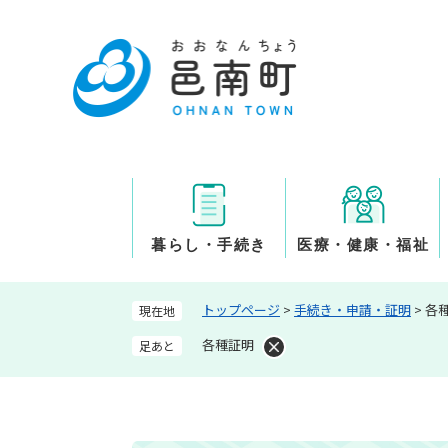
ペ
ー
ジ
の
先
頭
で
す
。
暮らし・手続き
医療・健康・福祉
トップページ
>
手続き・申請・証明
>
各
現在地
各種証明
足あと