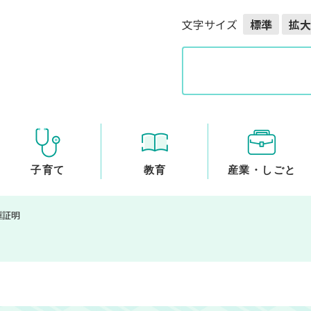
メニューを飛ばして本文へ
文字サイズ
標準
拡大
G
o
o
g
l
e
カ
ス
子育て
教育
産業・しごと
タ
ム
種証明
検
索