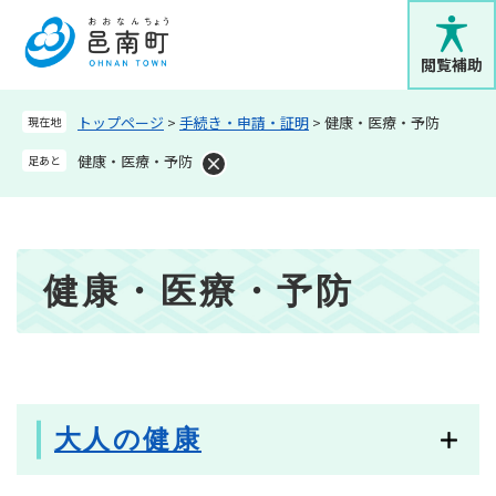
ペ
メニューを飛ばして本文へ
ー
ジ
閲覧補助
の
先
トップページ
>
手続き・申請・証明
>
健康・医療・予防
現在地
頭
で
健康・医療・予防
足あと
す
。
本
健康・医療・予防
文
大人の健康