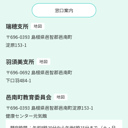
窓口案内
瑞穂支所
地図
〒696-0393 島根県邑智郡邑南町
淀原153-1
羽須美支所
地図
〒696-0692 島根県邑智郡邑南町
下口羽484-1
邑南町教育委員会
地図
〒696-0393 島根県邑智郡邑南町淀原153-1
健康センター元気館
開庁時間 ：午前8時30分から午後5時15分まで （土・日