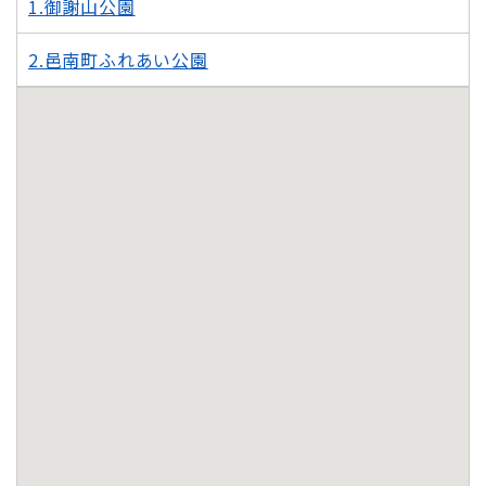
1.御謝山公園
2.邑南町ふれあい公園