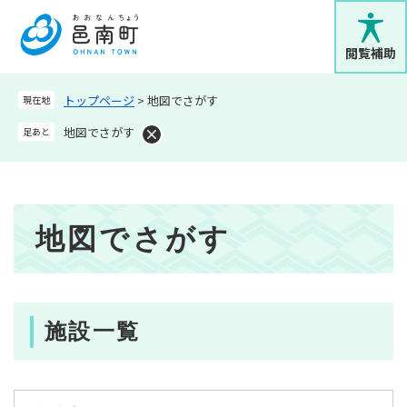
ペ
メニューを飛ばして本文へ
ー
ジ
閲覧補助
の
先
トップページ
>
地図でさがす
現在地
頭
で
地図でさがす
足あと
す
。
本
地図でさがす
文
施設一覧