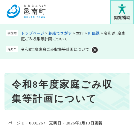
ペ
メニューを飛ばして本文へ
ー
ジ
閲覧補助
の
先
トップページ
>
組織でさがす
>
本庁
>
町民課
>
令和8年度家
現在地
頭
庭ごみ収集等計画について
で
す
令和8年度家庭ごみ収集等計画について
足あと
。
本
令和8年度家庭ごみ収
文
集等計画について
ページID：0001267
更新日：2026年1月13日更新