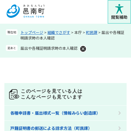
ペ
メニューを飛ばして本文へ
ー
ジ
閲覧補助
の
先
トップページ
>
組織でさがす
>
本庁
>
町民課
>
届出や各種証
現在地
頭
明請求時の本人確認
で
す
届出や各種証明請求時の本人確認
足あと
。
このページを見ている人は
こんなページも見ています
各種申請書・届出様式一覧（情報みらい創造課）
戸籍証明書の郵送による請求方法（町民課）