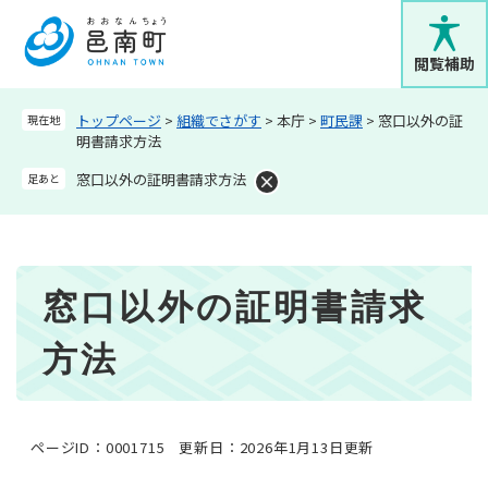
ペ
メニューを飛ばして本文へ
ー
ジ
閲覧補助
の
先
トップページ
>
組織でさがす
>
本庁
>
町民課
>
窓口以外の証
現在地
頭
明書請求方法
で
す
窓口以外の証明書請求方法
足あと
。
本
窓口以外の証明書請求
文
方法
ページID：0001715
更新日：2026年1月13日更新