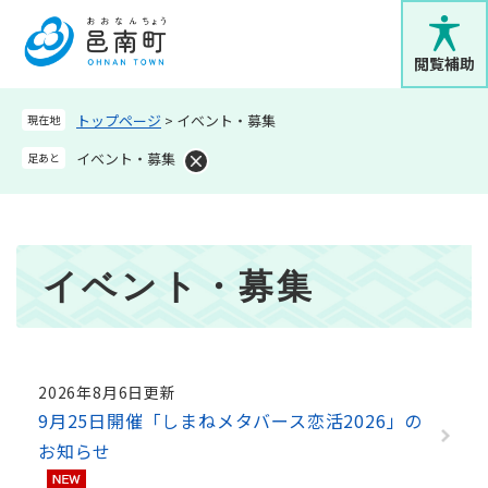
ペ
メニューを飛ばして本文へ
ー
ジ
閲覧補助
の
先
トップページ
>
イベント・募集
現在地
頭
で
イベント・募集
足あと
す
。
本
イベント・募集
文
2026年8月6日更新
9月25日開催「しまねメタバース恋活2026」の
お知らせ