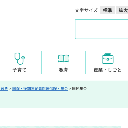
メニューを飛ばして本文へ
文字サイズ
標準
拡大
G
o
o
g
l
e
カ
ス
子育て
教育
産業・しごと
タ
ム
手続き
>
国保・後期高齢者医療保険・年金
>
国民年金
検
索