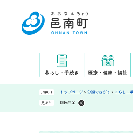
ペ
ー
ジ
の
先
頭
で
す
。
暮らし・手続き
医療・健康・福祉
トップページ
>
分類でさがす
>
くらし・
現在地
国民年金
足あと