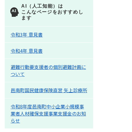
AI（人工知能）は
こんなページをおすすめし
ます
令和3年 意見書
令和4年 意見書
避難行動要支援者の個別避難計画に
ついて
邑南町国民健康保険直営 矢上診療所
令和8年度邑南町中小企業小規模事
業者人材確保支援事業支援金のお知
らせ