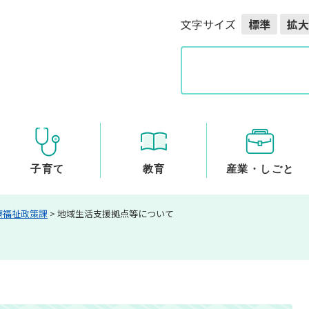
メニューを飛ばして本文へ
文字サイズ
標準
拡大
G
o
o
g
l
e
カ
ス
子育て
教育
産業・しごと
タ
ム
療福祉政策課
>
地域生活支援拠点等について
検
索