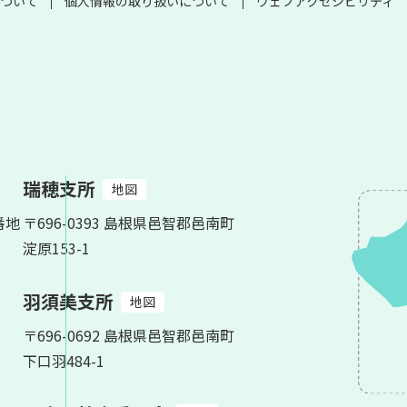
ついて
個人情報の取り扱いについて
ウェブアクセシビリティ
瑞穂支所
地図
番地
〒696-0393 島根県邑智郡邑南町
淀原153-1
羽須美支所
地図
〒696-0692 島根県邑智郡邑南町
下口羽484-1