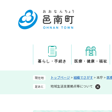
ペ
ー
ジ
の
先
頭
で
す
。
暮らし・手続き
医療・健康・福祉
トップページ
>
組織でさがす
>
本庁
>
医
現在地
地域生活支援拠点等について
足あと