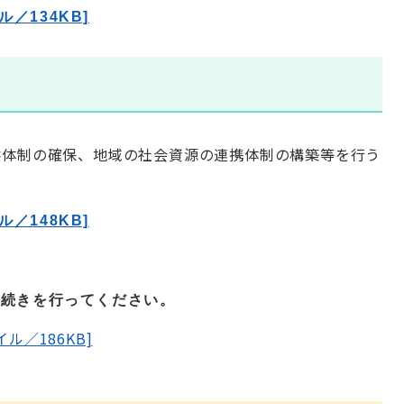
ル／134KB]
り
体制の確保、地域の社会資源の連携体制の構築等を行う
ル／148KB]
続きを行ってください。
ル／186KB]