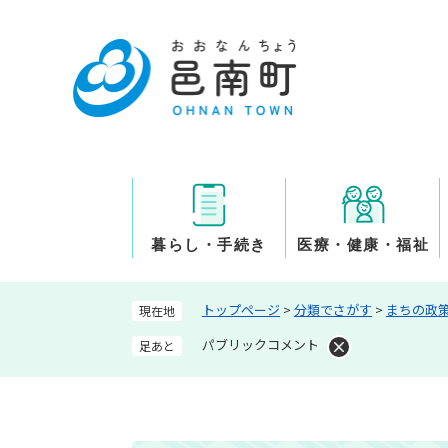
ペ
ー
ジ
の
先
頭
で
す
。
暮らし・手続き
医療・健康・福祉
トップページ
>
分類でさがす
>
まちの政
現在地
パブリックコメント
足あと