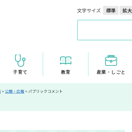
メニューを飛ばして本文へ
文字サイズ
標準
拡大
G
o
o
g
l
e
カ
ス
子育て
教育
産業・しごと
タ
ム
策
>
公聴・広報
>
パブリックコメント
検
索