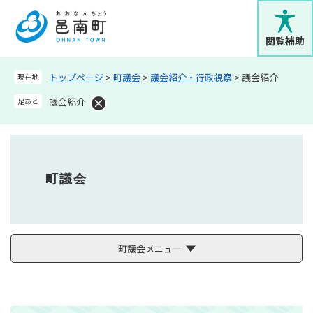
ペ
メニューを飛ばして本文へ
ー
ジ
閲覧補助
の
先
トップページ
>
町議会
>
議会紹介・行政視察
>
議会紹介
現在地
頭
で
議会紹介
足あと
す
。
町議会
町議会メニュー