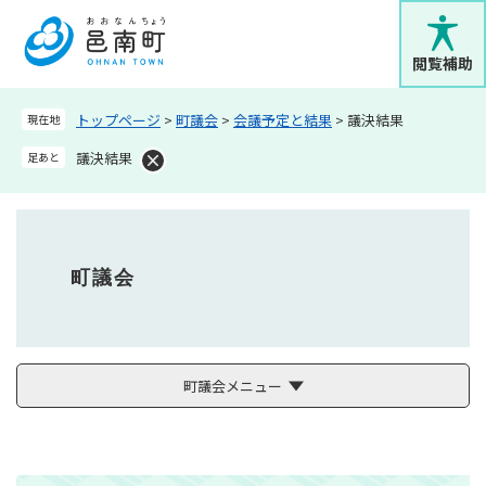
ペ
メニューを飛ばして本文へ
ー
ジ
閲覧補助
の
先
トップページ
>
町議会
>
会議予定と結果
>
議決結果
現在地
頭
で
議決結果
足あと
す
。
町議会
町議会メニュー