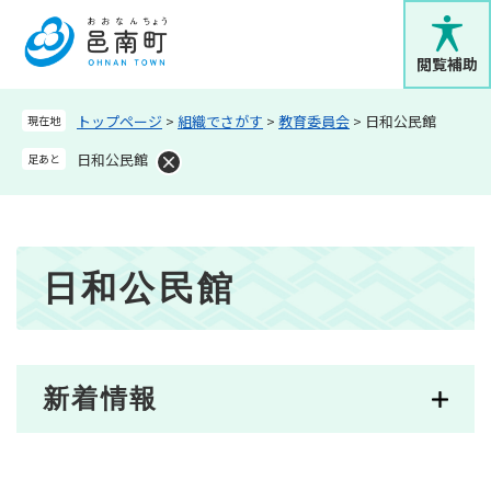
ペ
メニューを飛ばして本文へ
ー
ジ
閲覧補助
の
先
トップページ
>
組織でさがす
>
教育委員会
>
日和公民館
現在地
頭
で
日和公民館
足あと
す
。
本
日和公民館
文
新着情報