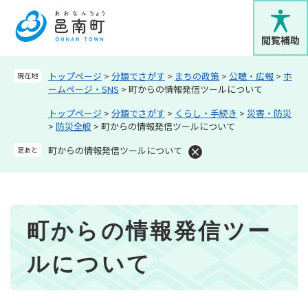
ペ
メニューを飛ばして本文へ
ー
ジ
閲覧補助
の
先
トップページ
>
分類でさがす
>
まちの政策
>
公聴・広報
>
ホ
現在地
頭
ームページ・SNS
>
町からの情報発信ツールについて
で
す
トップページ
>
分類でさがす
>
くらし・手続き
>
災害・防災
。
>
防災全般
>
町からの情報発信ツールについて
町からの情報発信ツールについて
足あと
本
町からの情報発信ツー
文
ルについて