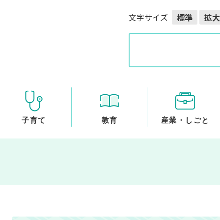
メニューを飛ばして本文へ
文字サイズ
標準
拡大
G
o
o
g
l
e
カ
ス
子育て
教育
産業・しごと
タ
ム
検
索