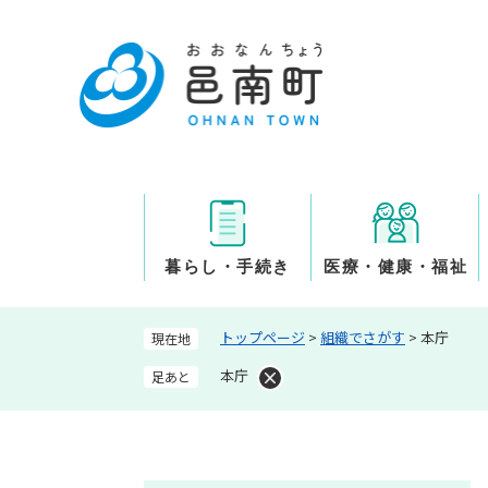
ペ
ー
ジ
の
先
頭
で
す
。
暮らし・手続き
医療・健康・福祉
トップページ
>
組織でさがす
>
本庁
現在地
本庁
足あと