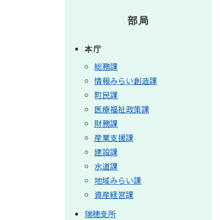
部局
本庁
総務課
情報みらい創造課
町民課
医療福祉政策課
財務課
産業支援課
建設課
水道課
地域みらい課
資産経営課
瑞穂支所