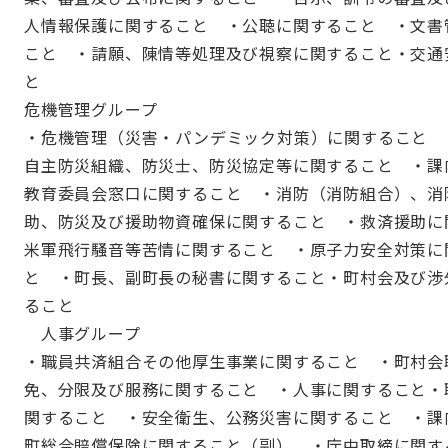
人情報保護に関すること ・公聴に関すること ・文書
こと ・請願、陳情等処理及び視察に関すること・交通
と
危機管理グループ
・危機管理（災害・パンデミック対策）に関すること 
自主防災組織、防災士、防災協定等に関すること ・課
教育委員会窓口に関すること ・消防（消防組合）、消
助、防災及び援助物資確保に関すること ・救済援助に
米軍飛行騒音等苦情に関すること ・原子力安全対策に
と ・町長、副町長の秘書に関すること・町村会及び渉
ること
人事グループ
・職員共済組合その他厚生事業に関すること ・町村会
免、分限及び服務に関すること ・人事に関すること・
関すること ・安全衛生、公務災害に関すること ・課
町総合賠償保険に関すること（副） ・庁中取締に関す