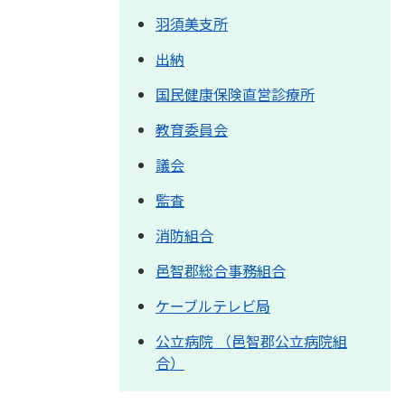
羽須美支所
出納
国民健康保険直営診療所
教育委員会
議会
監査
消防組合
邑智郡総合事務組合
ケーブルテレビ局
公立病院 （邑智郡公立病院組
合）