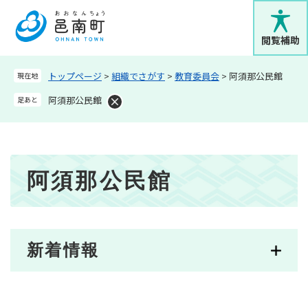
ペ
メニューを飛ばして本文へ
ー
ジ
閲覧補助
の
先
トップページ
>
組織でさがす
>
教育委員会
>
阿須那公民館
現在地
頭
で
阿須那公民館
足あと
す
。
本
阿須那公民館
文
新着情報