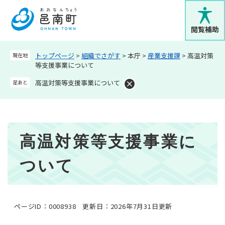
ペ
メニューを飛ばして本文へ
ー
ジ
閲覧補助
の
先
トップページ
>
組織でさがす
>
本庁
>
産業支援課
>
高温対策
現在地
頭
等支援事業について
で
す
高温対策等支援事業について
足あと
。
本
高温対策等支援事業に
文
ついて
ページID：0008938
更新日：2026年7月31日更新