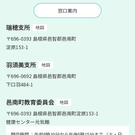
窓口案内
瑞穂支所
地図
〒696-0393 島根県邑智郡邑南町
淀原153-1
羽須美支所
地図
〒696-0692 島根県邑智郡邑南町
下口羽484-1
邑南町教育委員会
地図
〒696-0393 島根県邑智郡邑南町淀原153-1
健康センター元気館
開庁時間 ：午前8時30分から午後5時15分まで （土・日