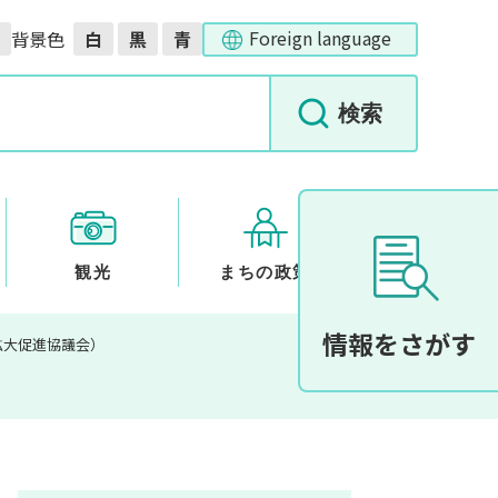
Foreign language
背景色
白
黒
青
観光
まちの政策
情報をさがす
拡大促進協議会）