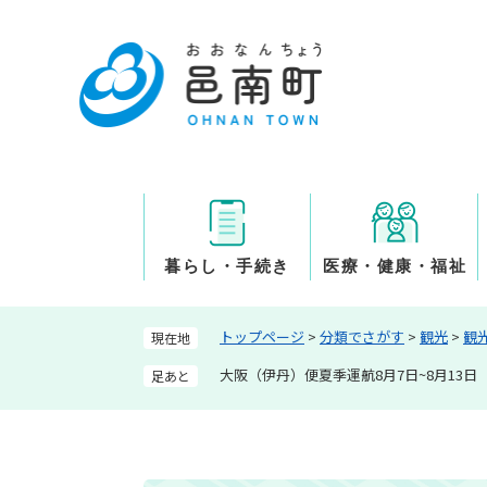
ペ
ー
ジ
の
先
頭
で
す
。
暮らし・手続き
医療・健康・福祉
トップページ
>
分類でさがす
>
観光
>
観
現在地
大阪（伊丹）便夏季運航8月7日~8月13
足あと