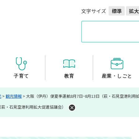
メニューを飛ばして本文へ
文字サイズ
標準
拡大
G
o
o
g
l
e
カ
ス
子育て
教育
産業・しごと
タ
ム
光
>
観光情報
>
大阪（伊丹）便夏季運航8月7日~8月13日（萩・石見空港利用
検
索
日（萩・石見空港利用拡大促進協議会）