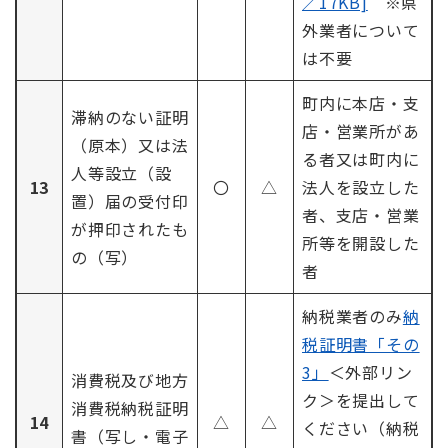
／17KB]
※県
外業者について
は不要
町内に本店・支
滞納のない証明
店・営業所があ
（原本）又は法
る者又は町内に
人等設立（設
13
〇
△
法人を設立した
置）届の受付印
者、支店・営業
が押印されたも
所等を開設した
の（写）
者
納税業者のみ
納
税証明書「その
3」
＜外部リン
消費税及び地方
ク＞
を提出して
消費税納税証明
14
△
△
ください（納税
書（写し・電子