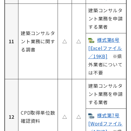
建築コンサルタ
ント業務を申請
する業者
建築コンサルタ
様式第6号
11
ント業務に関す
△
△
[Excelファイル
る調書
／19KB]
※県
外業者について
は不要
建築コンサルタ
ント業務を申請
する業者
CPD取得単位数
様式第7号
12
△
△
確認資料
[Wordファイル