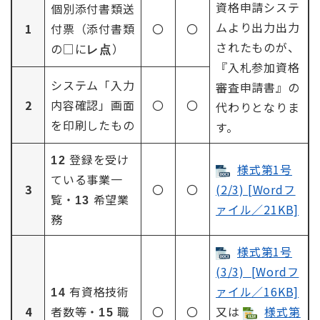
資格申請システ
個別添付書類送
ムより出力出力
1
付票（添付書類
〇
〇
されたものが、
の□に
）
レ点
『入札参加資格
システム「入力
審査申請書』の
2
内容確認」画面
〇
〇
代わりとなりま
を印刷したもの
す。
登録を受け
12
様式第1号
ている事業一
3
〇
〇
(2/3) [Wordフ
覧・
希望業
13
ァイル／21KB]
務
様式第1号
(3/3) [Wordフ
有資格技術
ァイル／16KB]
14
4
者数等・
職
〇
〇
又は
様式第
15