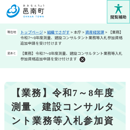
ペ
メニューを飛ばして本文へ
ー
ジ
閲覧補助
の
先
トップページ
>
組織でさがす
>
本庁
>
資産経営課
>
【業務】
現在地
頭
令和7～8年度測量、建設コンサルタント業務等入札参加資格
で
追加申請を受け付けます
す
。
【業務】令和7～8年度測量、建設コンサルタント業務等入札
足あと
参加資格追加申請を受け付けます
本
【業務】令和7～8年度
文
測量、建設コンサルタ
ント業務等入札参加資