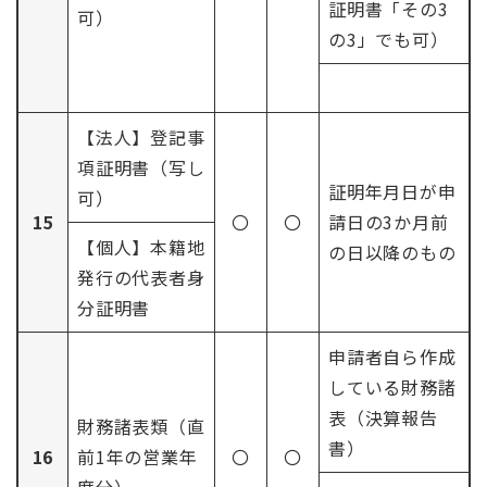
証明書「その3
可）
の3」でも可）
【法人】登記事
項証明書（写し
証明年月日が申
可）
15
〇
〇
請日の3か月前
【個人】本籍地
の日以降のもの
発行の代表者身
分証明書
申請者自ら作成
している財務諸
表（決算報告
財務諸表類（直
書）
16
前1年の営業年
〇
〇