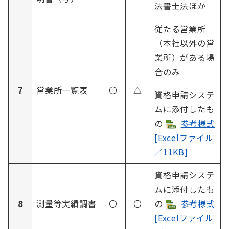
法書士法ほか
従たる営業所
（本社以外の営
業所）がある場
合のみ
7
営業所一覧表
〇
△
資格申請システ
ムに添付したも
の
参考様式
[Excelファイル
／11KB]
資格申請システ
ムに添付したも
8
測量等実績調書
〇
〇
の
参考様式
[Excelファイル