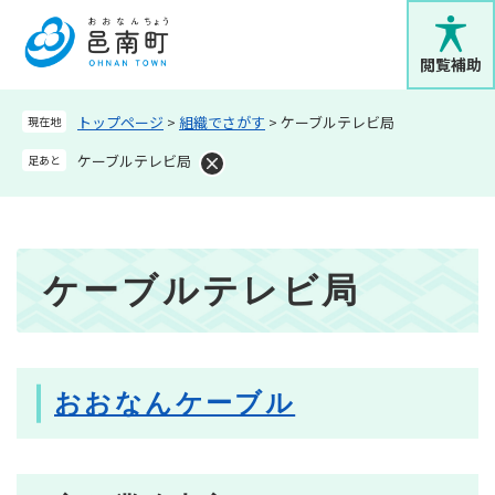
ペ
メニューを飛ばして本文へ
ー
ジ
閲覧補助
の
先
トップページ
>
組織でさがす
>
ケーブルテレビ局
現在地
頭
で
ケーブルテレビ局
足あと
す
。
本
ケーブルテレビ局
文
おおなんケーブル