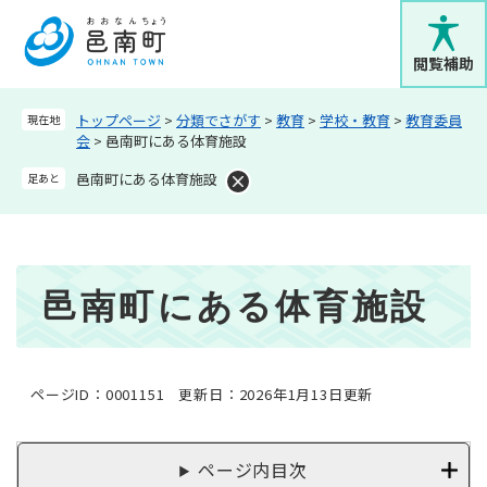
ペ
メニューを飛ばして本文へ
ー
ジ
閲覧補助
の
先
トップページ
>
分類でさがす
>
教育
>
学校・教育
>
教育委員
現在地
頭
会
>
邑南町にある体育施設
で
す
邑南町にある体育施設
足あと
。
本
邑南町にある体育施設
文
ページID：0001151
更新日：2026年1月13日更新
ページ内目次