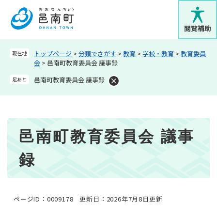
ペ
メニューを飛ばして本文へ
ー
ジ
閲覧補助
の
先
トップページ
>
分類でさがす
>
教育
>
学校・教育
>
教育委員
現在地
頭
会
>
邑南町教育委員会 議事録
で
す
邑南町教育委員会 議事録
足あと
。
本
邑南町教育委員会 議事
文
録
ページID：0009178
更新日：2026年7月8日更新