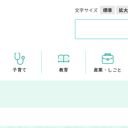
メニューを飛ばして本文へ
文字サイズ
標準
拡大
G
o
o
g
l
e
カ
ス
子育て
教育
産業・しごと
タ
ム
検
索