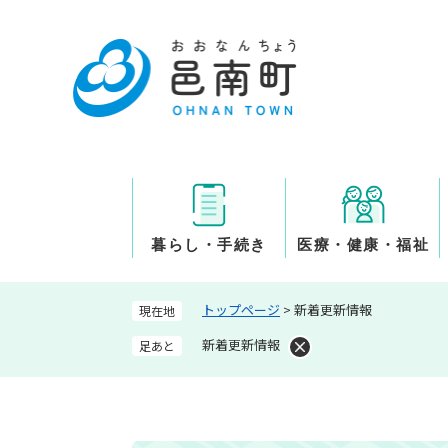
ペ
ー
ジ
の
先
頭
で
す
。
暮らし・手続き
医療・健康・福祉
トップページ
>
新着更新情報
現在地
新着更新情報
足あと